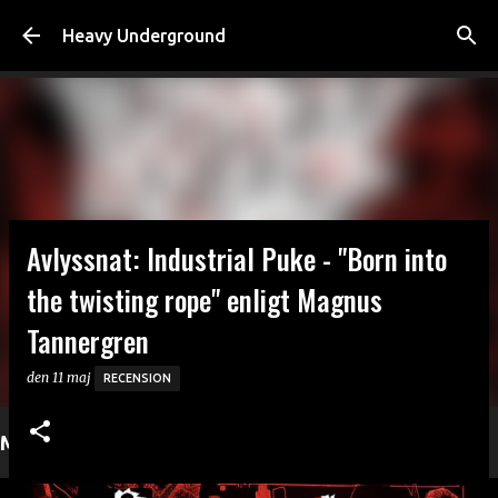
Fortsätt till huvudinnehåll
Heavy Underground
Avlyssnat: Industrial Puke - "Born into
the twisting rope" enligt Magnus
Tannergren
den
11 maj
RECENSION
Mer läsning