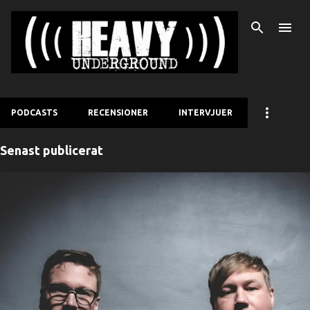
Fortsätt till huvudinnehåll
PODCASTS
RECENSIONER
INTERVJUER
Senast publicerat
I
n
l
ä
g
g