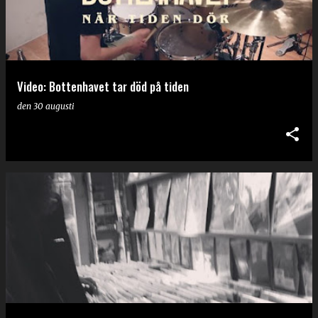
g
g
Video: Bottenhavet tar död på tiden
den
30 augusti