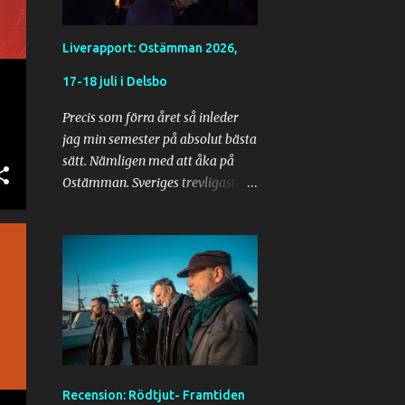
Liverapport: Ostämman 2026,
17-18 juli i Delsbo
Precis som förra året så inleder
jag min semester på absolut bästa
sätt. Nämligen med att åka på
Ostämman. Sveriges trevligaste
festival på alla sätt och vis. I år
lyckas vi komma iväg lite tidigare
än förra året. Detta för att
komma fram i rimligare tid och
att slå läger i lugn och ro och
hinna se alla band vi vill se. Efter
två stopp på vägen för att plocka
upp alla i sällskapet så är vi på
väg strax innan lunchtid. Då vi
Recension: Rödtjut- Framtiden
turas om att välja musik i bilen så