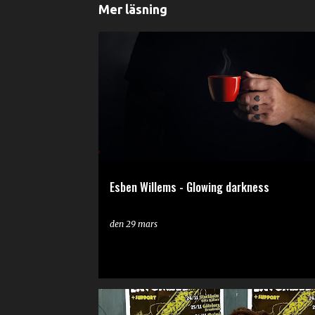
I
Mer läsning
n
l
RECENSION
ä
g
g
Esben Willems - Glowing darkness
den
29 mars