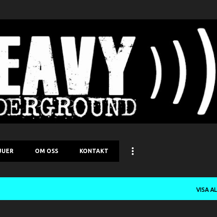
Fortsätt till huvudinnehåll
JUER
OM OSS
KONTAKT
VISA A