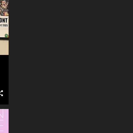
onsdagskvällen. Scenområdet var
Jag hade kvällen innan packat allt
i princip fullsatt redan långt innan
så det enda jag behövde göra var
konserten började, det var trångt
att rusa hem och ta en
framför scenen, men alla var på
snabbdusch. Sedan var jag redo
bra humör och vädret kunde inte
att åka på min första Ostämma i
varit bättre. Prick klockan 20:00
Delsbo. Sagt och gjort! En
klev så bandet på, och jublet visste
snabbdusch senare och vi var på
inga gränser. Och redan här
väg. Efter två snabba stopp för att
visades att det skulle bli en
plocka upp medpunkresenärer så
minnesvärd kväll, då bandet som
styrde vi mot Delsbo. En tankning
första låt rev av The Lonesome
i Hassela och vi kunde känna att
Boatman. Sångare Ken Casey
resans mål var nära. Trots att
visade också t...
chauffören var skeptisk till att vi
skulle hinna fram innan
”Brainwasher” skulle spela 18:00
så hör vi dem soundchecka när vi
kom fram. Detta var finfina
nyheter då det var ett av banden