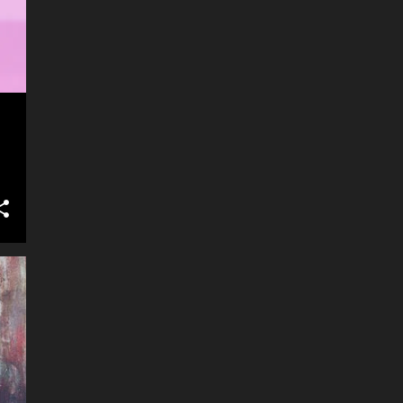
jag verkligen ville se. Kan bara
säga att jisses så de levererade
grind i den högre skolan. Nya
sångaren Henrik Blomqvist känns
helgjuten och de bjöd på flera nya
låtar som kommer på en ny
fullängdare och en splitsjua
framöver. Nåt jag verkligen ser
fram emot. ...