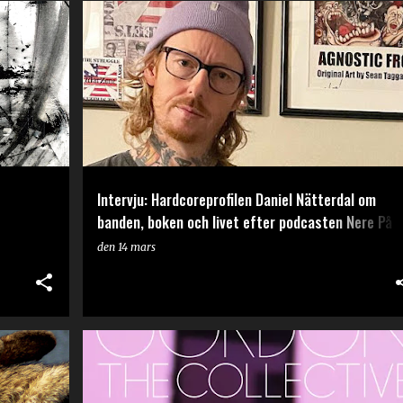
INTERVJU
Intervju: Hardcoreprofilen Daniel Nätterdal om
banden, boken och livet efter podcasten Nere På
Noll
den
14 mars
RECENSION