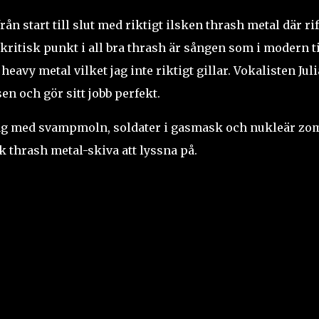
rån start till slut med riktigt ilsken thrash metal där ri
kritisk punkt i all bra thrash är sången som i modern t
vy metal vilket jag inte riktigt gillar. Vokalisten Jul
n och gör sitt jobb perfekt.
lag med svampmoln, soldater i gasmask och nukleär zo
sk thrash metal-skiva att lyssna på.