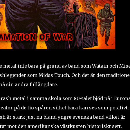
re metal inte bara på grund av band som Watain och Mis
ashlegender som Midas Touch. Och det är den tradition
å sin andra fullängdare.
hrash metal i samma skola som 80-talet bjöd på i Europ
eator på de tio spåren vilket bara kan ses som positivt.
ash är stark just nu bland yngre svenska band vilket är
ttat mot den amerikanska västkusten historiskt sett.