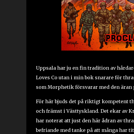
Uppsala har ju en fin tradition av hårda
Loves Co utan i min bok snarare för thr
som Morphetik försvarar med den äran p
För här bjuds det på riktigt kompetent t
och främst i Västtyskland. Det ekar av Kr
har noterat att just den här ådran av thr
befriande med tanke på att många har ti