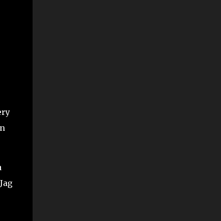
ery
en
a
 Jag