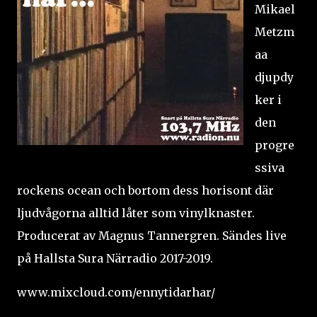
Mikael
Metzm
aa
djupdy
ker i
den
progre
ssiva
rockens ocean och bortom dess horisont där
ljudvågorna alltid låter som vinylknaster.
Producerat av Magnus Tannergren. Sändes live
på Hallsta Sura Närradio 2017-2019.
www.mixcloud.com/ennytidarhar/