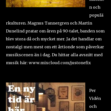
n och
populä
rkulturen. Magnus Tannergren och Martin
Dunelind pratar om åren på 90-talet, banden som
blev stora då och mycket mer. Ja det handlar om
nostalgi men mest om ett årtionde som påverkar
musikscenen än i dag. Du hittar alla avsnitt med
musik här:
www.mixcloud.com/justonefix
Per
Vidén
och