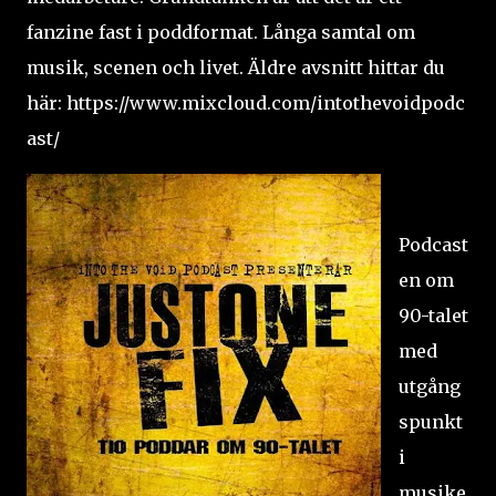
fanzine fast i poddformat. Långa samtal om
musik, scenen och livet. Äldre avsnitt hittar du
här:
https://www.mixcloud.com/intothevoidpodc
ast/
Podcast
en om
90-talet
med
utgång
spunkt
i
musike