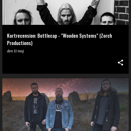
g
g
Kortrecension: Bottlecap - "Wooden Systems" (Zorch
Productions)
den
11 maj