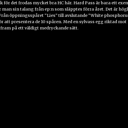
 för det frodas mycket bra HC här. Hard Pass är bara ett exe
r man sin talang från ep:n som släpptes förra året. Det är högl
 Från öppningsspåret “Lies” till avslutande “White phosphoru
för att presentera de 10 spåren. Med en sylvass egg riktad mot
fram på ett väldigt medryckande sätt.