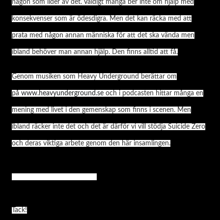
någon som lider av det. Väldigt många ber inte om hjälp med
konsekvenser som är ödesdigra. Men det kan räcka med att
prata med någon annan människa för att det ska vända men
ibland behöver man annan hjälp. Den finns alltid att få.
Genom musiken som Heavy Underground berättar om
på
www.heavyunderground.se
och i podcasten hittar många en
mening med livet i den gemenskap som finns i scenen. Men
ibland räcker inte det och det är därför vi vill stödja Suicide Zero
och deras viktiga arbete genom den här insamlingen.
Här kan du lämna ett bidrag
Tack!