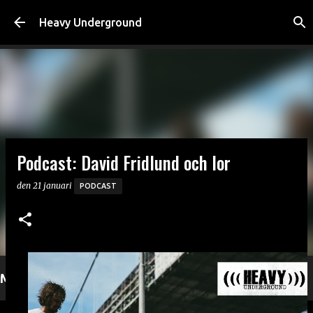
Fortsätt till huvudinnehåll
Heavy Underground
Podcast: David Fridlund och Ior
den
21 januari
PODCAST
Mer läsning