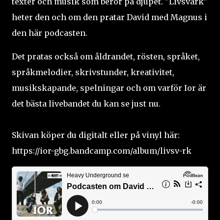
texter och musik som berör på djupet. "Livsvärk"
heter den och om den pratar David med Magnus i
den här podcasten.
Det pratas också om åldrandet, rösten, språket,
språkmelodier, skrivstunder, kreativitet,
musikskapande, spelningar och om varför Ior är
det bästa livebandet du kan se just nu.
Skivan köper du digitalt eller på vinyl här:
https://ior-gbg.bandcamp.com/album/livsv-rk