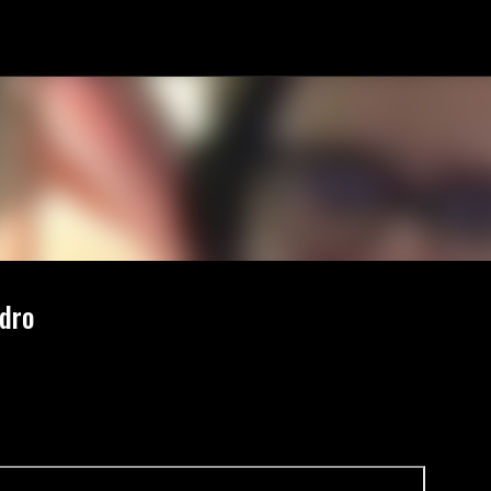
Fortsätt till huvudinnehåll
dro