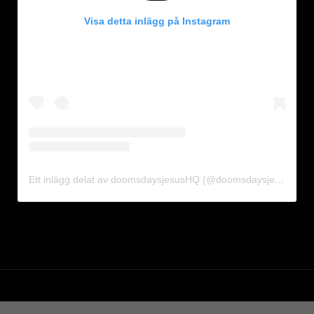
Visa detta inlägg på Instagram
Ett inlägg delat av doomsdaysjesusHQ (@doomsdaysjesus)