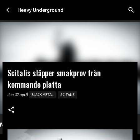
Fortsätt till huvudinnehåll
Heavy Underground
Scitalis släpper smakprov från
kommande platta
den
27 april
BLACK METAL
SCITALIS
Mer läsning