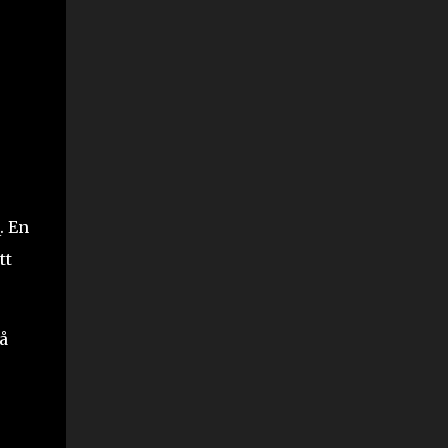
. En
tt
å