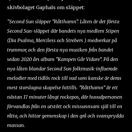
skivbolaget Gaphals om släppet:
"Second Sun släpper ”Råtthamn”. Låten är det första
Second Sun-släppet där bandets nya medlem Stipen
(Dia Psalma, Merciless och Strebers ) medverkar på
trummor, och den första nya musiken från bandet
sedan 2020 års album ”Kampen Går Vidare”. På den
nya låten blandar Second Sun folkmusik-influerade
melodier med tidlös rock till vad som kanske är deras
mest storslagna skapelse hittills. ”Råtthamn” är ett
nästan 17 minuter långt rockepos, där huvudpersonen
förvandlas från en utstött och missunnsam själ till en
råtta, och hittar gemenskap i den grå och svansprydda
massan.