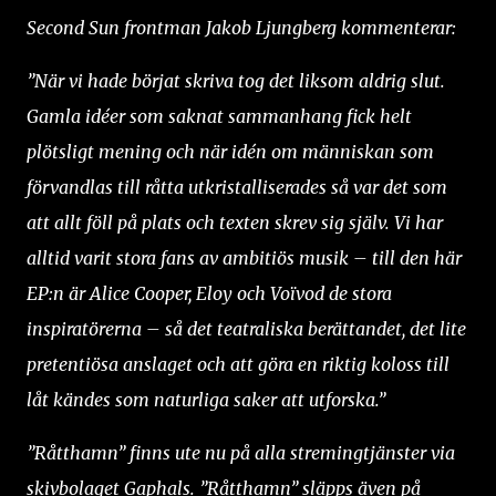
Second Sun frontman Jakob Ljungberg kommenterar:
”När vi hade börjat skriva tog det liksom aldrig slut.
Gamla idéer som saknat sammanhang fick helt
plötsligt mening och när idén om människan som
förvandlas till råtta utkristalliserades så var det som
att allt föll på plats och texten skrev sig själv. Vi har
alltid varit stora fans av ambitiös musik – till den här
EP:n är Alice Cooper, Eloy och Voïvod de stora
inspiratörerna – så det teatraliska berättandet, det lite
pretentiösa anslaget och att göra en riktig koloss till
låt kändes som naturliga saker att utforska.”
”Råtthamn” finns ute nu på alla stremingtjänster via
skivbolaget Gaphals. ”Råtthamn” släpps även på