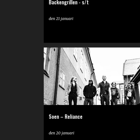
Backengrillen - s/t
den
21 januari
RECENSION
SVEMPA ALVEVING
Soen – Reliance
den
20 januari