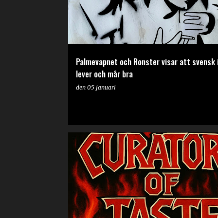
Palmevapnet och Ronster visar att svensk 
lever och mår bra
den
05 januari
RECENSION
ÅRETS BÄSTA SVENSKA ALBUM