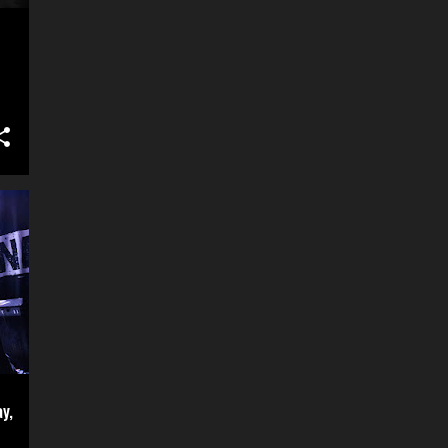
helgjuten och de bjöd på flera nya
låtar som kommer på en ny
fullängdare och en splitsjua
framöver. Nåt jag verkligen ser
fram emot. ...
y,