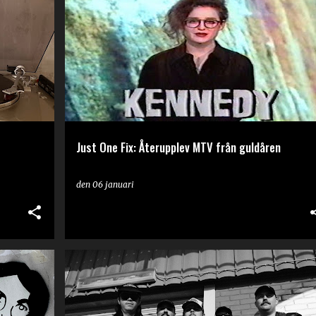
JUST ONE FIX
Just One Fix: Återupplev MTV från guldåren
den
06 januari
RECENSION