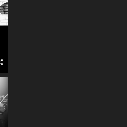
bra humör och vädret kunde inte
att åka på min första Ostämma i
varit bättre. Prick klockan 20:00
Delsbo. Sagt och gjort! En
klev så bandet på, och jublet visste
snabbdusch senare och vi var på
inga gränser. Och redan här
väg. Efter två snabba stopp för att
visades att det skulle bli en
plocka upp medpunkresenärer så
minnesvärd kväll, då bandet som
styrde vi mot Delsbo. En tankning
första låt rev av The Lonesome
i Hassela och vi kunde känna att
Boatman. Sångare Ken Casey
resans mål var nära. Trots att
visade också t...
chauffören var skeptisk till att vi
skulle hinna fram innan
”Brainwasher” skulle spela 18:00
så hör vi dem soundchecka när vi
kom fram. Detta var finfina
nyheter då det var ett av banden
jag verkligen ville se. Kan bara
säga att jisses så de levererade
grind i den högre skolan. Nya
sångaren Henrik Blomqvist känns