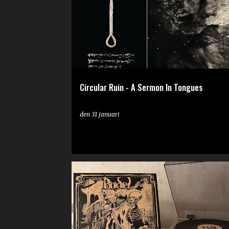
ä
g
g
Circular Ruin - A Sermon In Tongues
den
31 januari
RECENSION