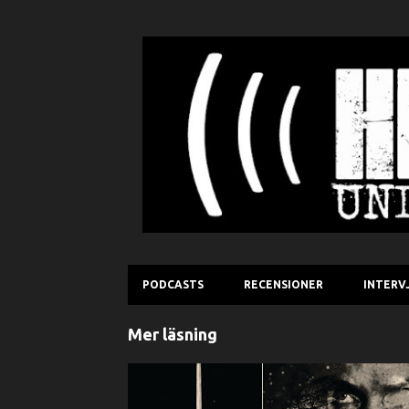
PODCASTS
RECENSIONER
INTERV
I
Mer läsning
n
l
RECENSION