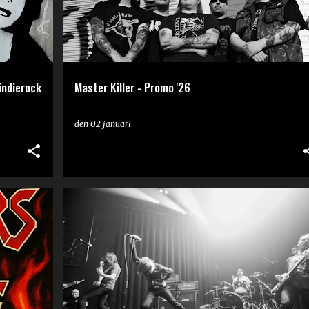
indierock
Master Killer - Promo '26
den
02 januari