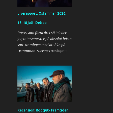
Liverapport: Ostämman 2026,
17-18 juli i Delsbo
Precis som förra året så inleder
jag min semester på absolut bästa
sätt. Nämligen med att åka på
Ostämman. Sveriges trevligaste
festival på alla sätt och vis. I år
lyckas vi komma iväg lite tidigare
än förra året. Detta för att
komma fram i rimligare tid och
att slå läger i lugn och ro och
hinna se alla band vi vill se. Efter
två stopp på vägen för att plocka
upp alla i sällskapet så är vi på
väg strax innan lunchtid. Då vi
Recension: Rödtjut- Framtiden
turas om att välja musik i bilen så